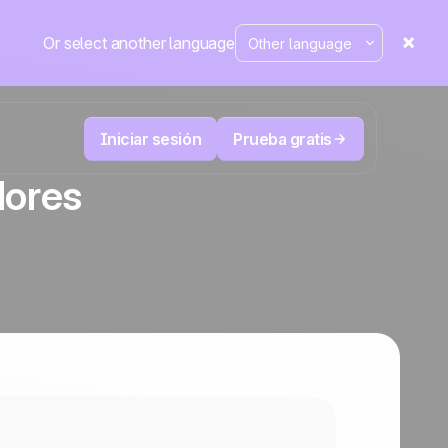
Or select another language
Iniciar sesión
Prueba gratis
dores
Telesales y Telemarketing
duce
User
Registra cada llamada, prioriza los leads
 cerrar.
correctos y no pierdas el control.
La plataforma CRM y de automatización
Positive
de marketing
en la
prensa
 y