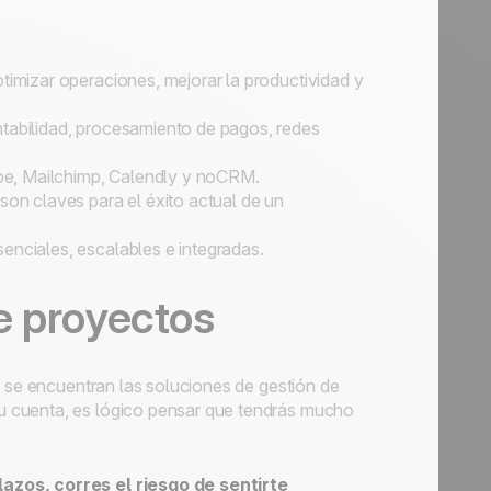
ptimizar operaciones, mejorar la productividad y
ntabilidad, procesamiento de pagos, redes
pe, Mailchimp, Calendly y noCRM.
son claves para el éxito actual de un
enciales, escalables e integradas.
e proyectos
s se encuentran las soluciones de gestión de
u cuenta, es lógico pensar que tendrás mucho
azos, corres el riesgo de sentirte