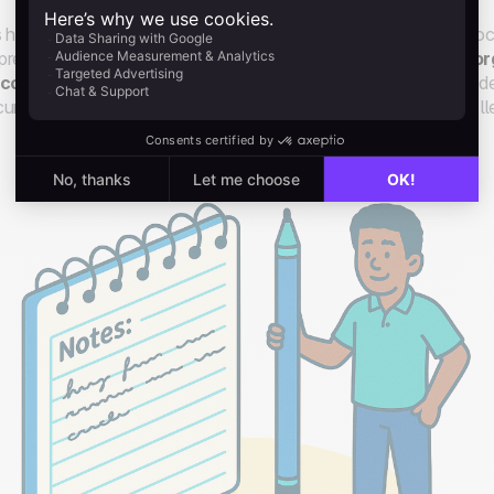
 herramientas para tomar notas van más allá de los simples do
rendedores una plataforma dinámica para
capturar ideas, o
 conocimiento.
Al admitir una variedad de tipos de datos, des
umentos, no hay necesidad de limitarte cuando la inspiración ll