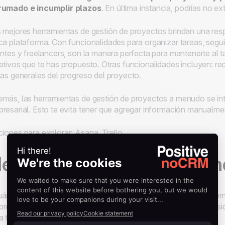
rumado e incumplir plazos
. En última instancia, podrías no ex
 mejores herramientas de gestión de proyectos brindan una res
ca plataforma. Con funcionalidades para organizar tareas, segu
entes y freelancers, son la manera perfecta para mantenerte al tan
etivos que te has propuesto. Otras funcionalidades incluyen: re
tas generales del progreso del proyecto.
más, las herramientas de gestión de proyectos a menudo se in
resarial. Esto te evita tener que agregar información manualme
iones para explorar: Asana, Trello
erramientas para tomar n
ántas veces has tenido una idea genial que luego olvidas? Tomar
resarial desde tiempos inmemoriales. Y con la reciente explosi
a tradición consagrada se ha mejorado.