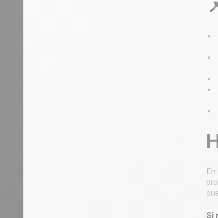

H
En 
pro
que
Si 