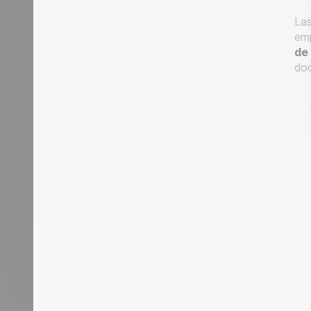
Las
emp
de
doc