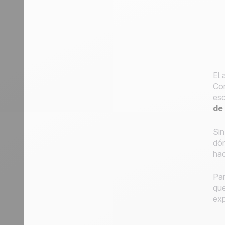
El 
Con
esc
de
Sin
dón
hac
Par
que
exp