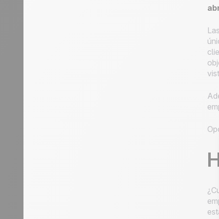
ab
Las
úni
cli
obj
vis
Ade
emp
Opc
H
¿Cu
emp
est