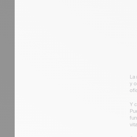
La 
y o
ofi
Y c
Pue
fun
vit