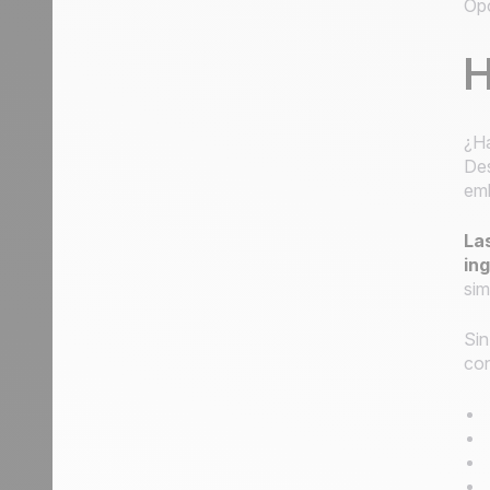
Opc
H
¿Ha
Des
emb
Las
ing
sim
Sin
con