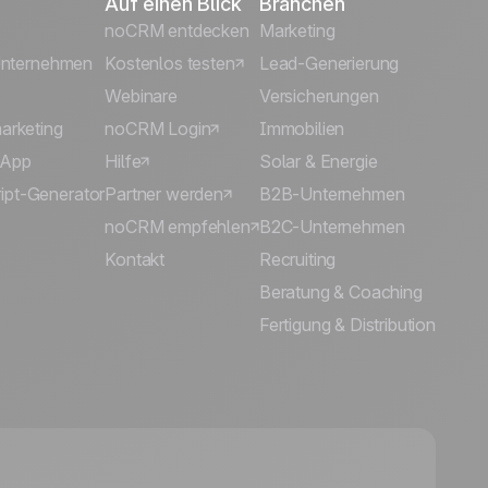
Auf einen Blick
Branchen
noCRM entdecken
Marketing
 Unternehmen
Kostenlos testen
Lead-Generierung
Webinare
Versicherungen
arketing
noCRM Login
Immobilien
sApp
Hilfe
Solar & Energie
pt-Generator
Partner werden
B2B-Unternehmen
noCRM empfehlen
B2C-Unternehmen
Kontakt
Recruiting
Beratung & Coaching
Fertigung & Distribution
🍪