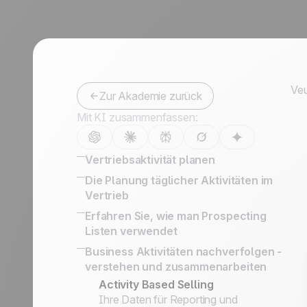
Partner werden
Veu
Zur Akademie zurück
Mit KI zusammenfassen:
Vertriebsaktivität planen
Vertriebsorganisation: Leads,
Die Planung täglicher Aktivitäten im
potenzielle Interessenten und Kunden
Vertrieb
Lead Management Software: Der
16 CRM Features
Erfahren Sie, wie man Prospecting
vollständige Leitfaden
Kontakte auf LinkedIn, LinkedIn für
Listen verwendet
Die richtige Vertriebsstrategie
Unternehmen, Werbung
Leitfaden für die Erstellung eines
Business Aktivitäten nachverfolgen -
entwickeln, um Ihre Deals erfolgreich
Behalten Sie den Verlauf Ihrer
erfolgreichen Verkaufsskripts zur
verstehen und zusammenarbeiten
abzuschließen
Kundenaustausche & BCC Email
Kaltakquise
Die Wichtigkeit der Lead
Activity Based Selling
Konversationen
Visitenkartenscanner-App
Kategorisierung
Ihre Daten für Reporting und