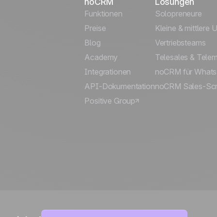
noCRM
Lösungen
Funktionen
Solopreneure
Preise
Kleine & mittlere
Blog
Vertriebsteams
Academy
Telesales & Telem
Integrationen
noCRM für What
API-Dokumentation
noCRM Sales-Scri
Positive Group