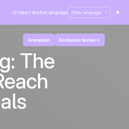
Or select another language
Anmelden
Kostenlos testen
ng: The
n
Televertrieb & Telemarketing
Reach
tte im
User
Verfolgen Sie jeden Anruf, priorisieren Sie
d mehr
die richtigen Leads und wissen Sie immer,
sung
Die CRM- und Marketing-
äne
Positive
was als Nächstes zu tun ist.
Automatisierungsplattform
in den
als
Nachrichten