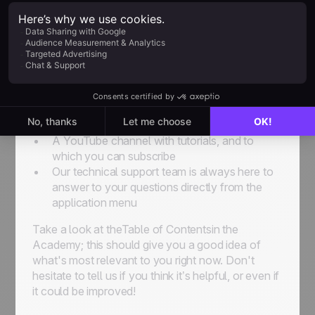
This academy is one of the support elements that
we have created just for you. But don’t forget that
there's also:
A Help Center for all your technical questions
Weekly Webinars where you can watch a
complete demo and talk to one of our experts
A YouTube channel with tutorials, and to
which you can subscribe
Our technical support team is always here to
answer to your questions directly from the
application menu
Take a look at theTable of Contentsin the
Academy; this should give you a good idea of
what's most relevant to you right now. Don't
hesitate to tell us if you think it’s helpful, or even if
it could be improved!