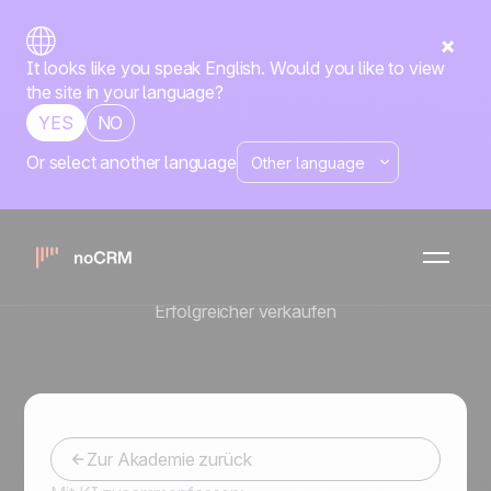
It looks like you speak English. Would you like to view
the site in your language?
YES
NO
Or select another language
All there is to
know about
SPIN Selling
Erfolgreicher verkaufen
Zur Akademie zurück