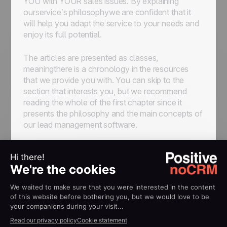
YOU with YOUR sales issues. By explaining
ourservice’s philosophywe are confident that it
will help you adapt the service to your needs and
enjoy its full potential.
The articles are presented as classes,
meaningthere is a chronology in the resources
that we provide you with. You can skip to the
section that interests you, but we recommend
reading the whole of the first chapter since it
presents the philosophy and the main concepts of
our lead management software.
Some articles were specially created for admins
since they are the ones whoset up the
accountand organize the sales reps’ process. It’s
important that admins then explain best practices
to their sales reps. We don’t want it to be
restrictive; on the contrary. The idea is to show
you how to organize things to solve your
problems and help you in your daily activities.