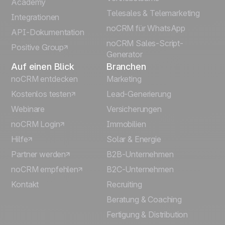
Español
Academy
Telesales & Telemarketing
Integrationen
Português
noCRM für WhatsApp
API-Dokumentation
noCRM Sales-Script-
Positive Group
Italiano
Generator
Auf einen Blick
Branchen
noCRM entdecken
Marketing
Kostenlos testen
Lead-Generierung
Webinare
Versicherungen
noCRM Login
Immobilien
Hilfe
Solar & Energie
Partner werden
B2B-Unternehmen
noCRM empfehlen
B2C-Unternehmen
Kontakt
Recruiting
Beratung & Coaching
Fertigung & Distribution