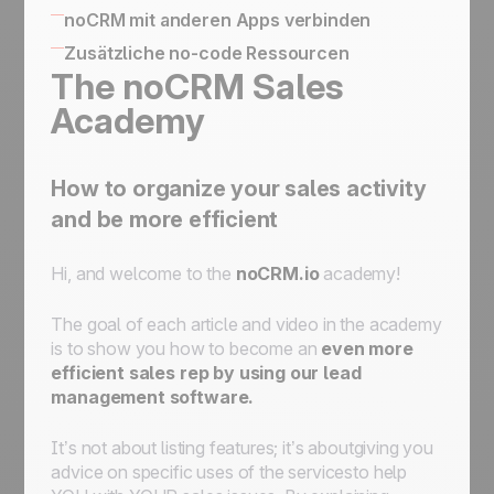
Automatisierung von Arbeitsabläufen und
noCRM mit anderen Apps verbinden
Verbesserung der Statistiken mit The Butler
Wie Sie noCRM mit Ihrem eigenen
Zusätzliche no-code Ressourcen
Verbinden Sie noCRM mit Zapier und Make
Informationssystem verbinden
The noCRM Sales
Wie man eine vollständige E-Mail-
noCRM mit anderen Apps verbinden
Academy
Automatisierungsmaschine mit Zapier erstellt
Einem Lead zuweisen, eine E-Mail senden,
ihn zum nächsten Schritt bewegen und dann
für Nachverfolgungen auf StandBy setzen."
How to organize your sales activity
Zuweisung eines eingehenden Leads, der
and be more efficient
eine bestimmte Bedingung erfüllt, an einen
Vertriebsmitarbeiter
Hi, and welcome to the
noCRM.io
academy!
Zuweisung eines eingehenden Leads an
einen Vertriebsmitarbeiter Ihrer Wahl
The goal of each article and video in the academy
Erste Schritte zur Automatisierung:
is to show you how to become an
even more
Automatisierung von Arbeitsabläufen für
efficient sales rep by using our lead
optimierte Prozesse
management software.
It’s not about listing features; it’s aboutgiving you
advice on specific uses of the servicesto help