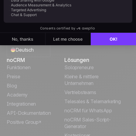
3 avenue Antoine Pinay,
ZA des 4 vents
59510 HEM - FRANCE
Deutsch
noCRM
Lösungen
English
Funktionen
Solopreneure
Preise
Kleine & mittlere
Français
Unternehmen
Blog
Vertriebsteams
Español
Academy
Telesales & Telemarketing
Integrationen
Português
noCRM für WhatsApp
API-Dokumentation
noCRM Sales-Script-
Positive Group
Italiano
Generator
Kostenloser