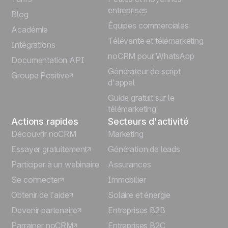
Español
entreprises
Blog
Équipes commerciales
Português
Académie
Télévente et télémarketing
Intégrations
Italiano
noCRM pour WhatsApp
Documentation API
Générateur de script
Groupe Positive
Deutsch
d'appel
Guide gratuit sur le
télémarketing
Actions rapides
Secteurs d'activité
Découvrir noCRM
Marketing
Essayer gratuitement
Génération de leads
Participer à un webinaire
Assurances
Se connecter
Immobilier
Obtenir de l’aide
Solaire et énergie
Devenir partenaire
Entreprises B2B
Parrainer noCRM
Entreprises B2C