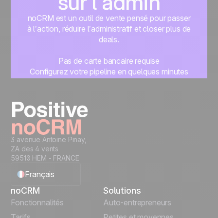
sur l'admin
noCRM est un outil de vente pensé pour passer
à l’action, réduire l’administratif et closer plus de
deals.
Pas de carte bancaire requise
Configurez votre pipeline en quelques minutes
Commencez à gérer vos leads instantanément
Essayer gratuitement
3 avenue Antoine Pinay,
ZA des 4 vents
59510 HEM - FRANCE
Français
noCRM
Solutions
English
Fonctionnalités
Auto-entrepreneurs
Tarifs
Petites et moyennes