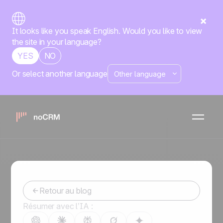
It looks like you speak English. Would you like to view
the site in your language?
YES
NO
Or select another language
CRM sous Excel : pourquoi
vous devriez remplacer vos
feuilles de calcul
-
October 25, 2016
Retour au blog
Résumer avec l’IA :