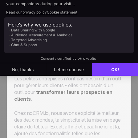
montre que vos données brutes sans analyse ni
aucun filtre qu’un responsable des ventes pourrait
utiliser pour évaluer leurs stratégies de vente.
C'est parce qu'
il n'a jamais été conçu pour
être plus qu'un tableur
. Excel est excellent
dans ce qu'il est censé faire. Cependant, il ne peut
pas être utilisé dans un contexte commercial et
continuera à mener à l'échec s'il n'est pas utilisé
correctement.
Les petites entreprises n'ont pas besoin d'un outil
pour gérer leurs clients - elles ont besoin d'un
outil pour
transformer leurs prospects en
clients
.
Chez noCRM.io, nous avons exploité le meilleur
des deux mondes, la simplicité et la mise en page
claire du tableur Excel, affiné et peaufiné ici et là,
ajouté des fonctionnalités telles que les