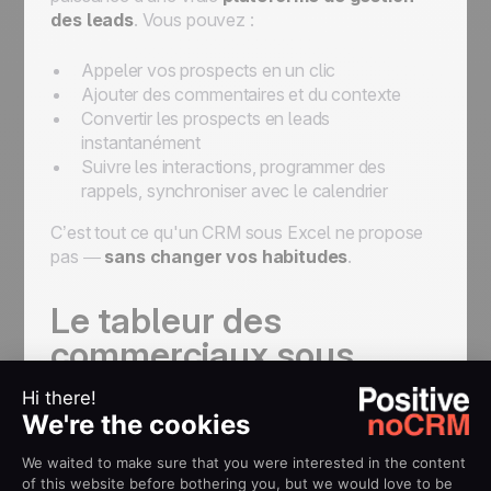
des leads
. Vous pouvez :
Appeler vos prospects en un clic
Ajouter des commentaires et du contexte
Convertir les prospects en leads
instantanément
Suivre les interactions, programmer des
rappels, synchroniser avec le calendrier
C’est tout ce qu'un CRM sous Excel ne propose
pas —
sans changer vos habitudes
.
Le tableur des
commerciaux sous
stéroïdes
La feuille de calcul Excel vous donne
une vue
directe de vos données
. En fait, il ne vous