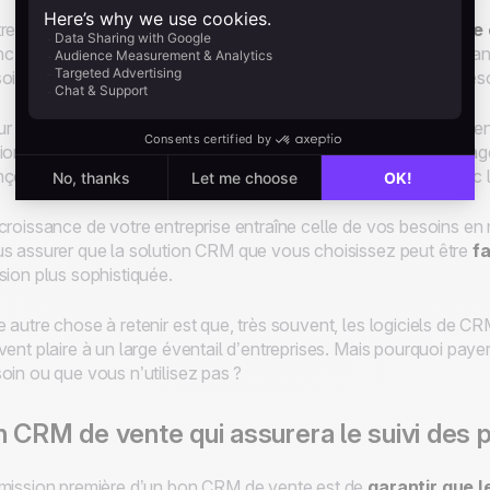
re entreprise est
unique de par ses processus, sa clientèle
c pas judicieux de s’engager sur un ensemble de fonctions stan
oin, c’est d’une solution CRM évolutive en fonction de vos beso
r les entreprises dont les process sont trop spécifiques pour rent
ion : la mise en place d’un CRM entièrement sur mesure. Des 
çoivent des CRM alignés sur votre cycle de vente exact, avec le
croissance de votre entreprise entraîne celle de vos besoins e
s assurer que la solution CRM que vous choisissez peut être
f
sion plus sophistiquée.
 autre chose à retenir est que, très souvent, les logiciels de 
vent plaire à un large éventail d’entreprises. Mais pourquoi pay
oin ou que vous n’utilisez pas ?
 CRM de vente qui assurera le suivi des 
mission première d’un bon CRM de vente est de
garantir que l