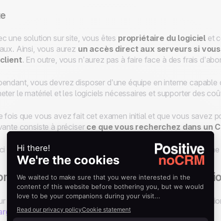
te
c une solution sur site, vous êtes
propriétaire du logiciel
et c
aux. Ainsi, vous aurez
un accès direct aux serveurs si vous
client
. En outre, vous n’aurez pas à faire face à des frais d’ab
endant, vous devrez disposer d’une équipe en interne capable
eter le matériel et les logiciels nécessaires et supporter des coût
 fois que vous avez fait cet examen initial et que vous savez 
vante consiste à préciser
ce que vous recherchez dans un 
ci six éléments à prendre en compte lors du choix d’un systèm
nnaître les caractéristiques et les fonct
r être sûr de ne pas vous tromper lors du choix de votre soluti
arges CRM
.