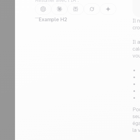
Résumer avec l’IA :
Example H2
Il 
cro
Il 
cal
vou
Pou
seu
éga
la 