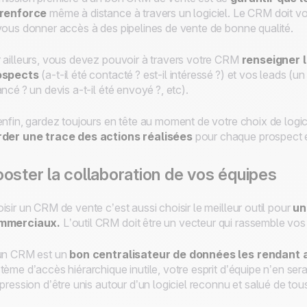
 renforce
même à distance à travers un logiciel. Le CRM doit vou
vous donner accès à des pipelines de vente de bonne qualité.
 ailleurs, vous devez pouvoir à travers votre CRM
renseigner l
ospects
(a-t-il été contacté ? est-il intéressé ?) et vos leads (un
ancé ? un devis a-t-il été envoyé ?, etc).
enfin, gardez toujours en tête au moment de votre choix de logic
rder une trace des actions réalisées
pour chaque prospect e
oster la collaboration de vos équipes
isir un CRM de vente c’est aussi choisir le meilleur outil pour
un
mmerciaux.
L’outil CRM doit être un vecteur qui rassemble vo
un CRM est un
bon centralisateur de données les rendant
tème d’accès hiérarchique inutile, votre esprit d’équipe n’en se
mpression d’être unis autour d’un logiciel reconnu et salué de tou