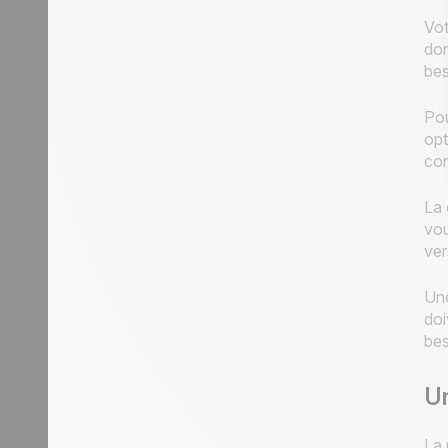
Vot
don
bes
Pou
opt
con
La 
vou
ver
Une
doi
bes
Un
La 