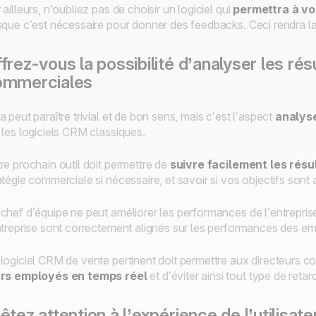
 ailleurs, n’oubliez pas de choisir un logiciel qui
permettra à vo
sque c’est nécessaire pour donner des feedbacks. Ceci rendra l
frez-vous la possibilité d’analyser les ré
ommerciales
a peut paraître trivial et de bon sens, mais c’est l’aspect
analyse
 les logiciels CRM classiques.
re prochain outil doit permettre de
suivre facilement les résu
atégie commerciale si nécessaire, et savoir si vos objectifs sont a
chef d’équipe ne peut améliorer les performances de l’entrepris
ntreprise sont correctement alignés sur les performances des e
logiciel CRM de vente pertinent doit permettre aux directeurs
urs employés en temps réel
et d’éviter ainsi tout type de reta
êtez attention à l’expérience de l’utilisate