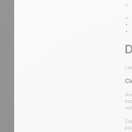
D
Les
Cl
Ave
exp
vot
Ce
pou