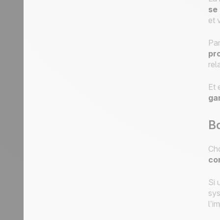
se
et 
Par
pr
rel
Et 
ga
Bo
Cho
co
Si 
sys
l’i