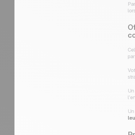
Par
lor
Of
c
Cel
par
Vot
str
Un 
l’e
Un 
le
Pr