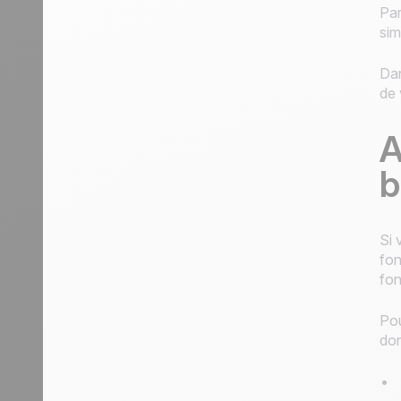
Par
sim
Dan
de 
A
b
Si 
fon
fon
Pou
don