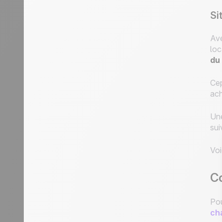
Si
Ave
loc
du 
Cep
ach
Une
sui
Voi
Co
Pou
ch