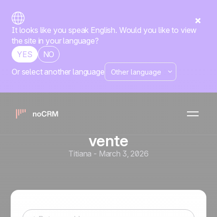
It looks like you speak English. Would you like to view
the site in your language?
YES
NO
Or select another language
Outils de vente et automatisation
Slack Commercial : outils
intégrés à Slack pour
fluidifier votre processus de
vente
Titiana
-
March 3, 2026