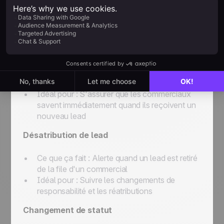
pipeline
Idéal pour :
Garantir des temps de réponse
rapides sur les nouvelles opportunités
Attribution de lead
Ce que ça fait :
Notifie quand un lead est
attribué à un commercial
Idéal pour :
S'assurer que les commerciaux
savent immédiatement quand ils reçoivent un
nouveau lead
Désatribution de lead
Ce que ça fait :
Alerte quand un lead est retiré
de la file d'un commercial
Idéal pour :
Suivre les changements de
responsabilité et les réatributions
Changement de statut