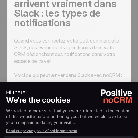
arrivent vraiment dans
Slack : les types de
notifications
Quand vous connectez votre outil commercial à
Slack, des événements spécifiques dans votre
CRM déclenchent des notifications dans votre
espace de travail.
Voici ce qui peut arriver dans Slack avec noCRM :
Types de notifications
disponibles
Création de lead
Ce que ça fait :
Alerte votre équipe au
moment où un nouveau lead entre dans votre