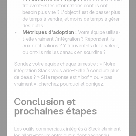
trouvent-ils les informations dont ils ont
besoin plus vite ? L'objectif est de passer plus
de temps à vendre, et moins de temps à gérer
des outils.
Métriques d'adoption :
Votre équipe utilise-
t-elle vraiment l'intégration ? Répondent-ils
aux notifications ? Y trouvent-ils de la valeur,
ou ont-ils mis les canaux en sourdine ?
Sondez votre équipe chaque trimestre : « Notre
intégration Slack vous aide-t-elle à conclure plus
de deals ? » Si la réponse est « bof » ou « pas
vraiment », cherchez pourquoi et corrigez.
Conclusion et
prochaines étapes
Les outils commerciaux intégrés à Slack éliminent
les allers-retours entre outils, font gagner du