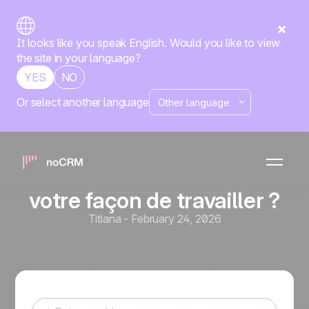
It looks like you speak English. Would you like to view
the site in your language?
YES
NO
Or select another language
Outils de vente et automatisation
noCRM vs HubSpot : quel
outil commercial
correspond vraiment à
votre façon de travailler ?
Titiana
-
February 24, 2026