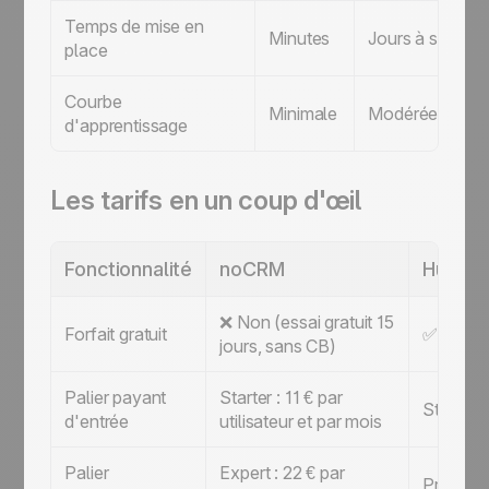
Temps de mise en
Minutes
Jours à semain
place
Courbe
Minimale
Modérée à éle
d'apprentissage
Les tarifs en un coup d'œil
Fonctionnalité
noCRM
HubSp
❌ Non (essai gratuit 15
Forfait gratuit
✅ Oui (ju
jours, sans CB)
Palier payant
Starter : 11 € par
Starter :
d'entrée
utilisateur et par mois
Palier
Expert : 22 € par
Professio