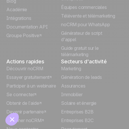
Blog
Équipes commerciales
Português
Académie
Télévente et télémarketing
Intégrations
Italiano
noCRM pour WhatsApp
Documentation API
Générateur de script
Groupe Positive
Deutsch
d'appel
Guide gratuit sur le
🍪
télémarketing
Actions rapides
Secteurs d'activité
Découvrir noCRM
Marketing
Essayer gratuitement
Génération de leads
Participer à un webinaire
Assurances
Se connecter
Immobilier
Gérer les cookies
Obtenir de l’aide
Solaire et énergie
Devenir partenaire
Entreprises B2B
Parrainer noCRM
Entreprises B2C