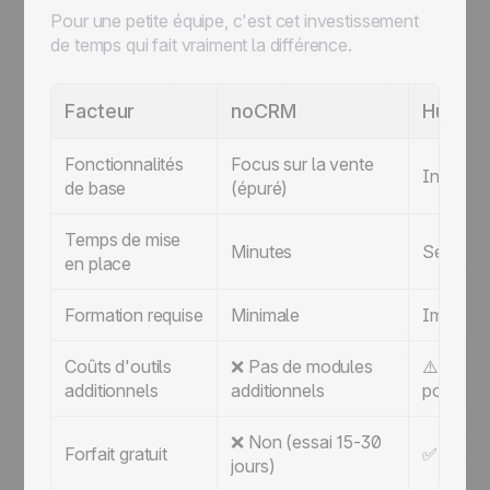
Pour une petite équipe, c'est cet investissement
de temps qui fait vraiment la différence.
Facteur
noCRM
HubSp
Fonctionnalités
Focus sur la vente
Incluses
de base
(épuré)
Temps de mise
Minutes
Semaine
en place
Formation requise
Minimale
Importa
Coûts d'outils
❌ Pas de modules
⚠️ Peut 
additionnels
additionnels
pour de
❌ Non (essai 15-30
Forfait gratuit
✅ Oui (2 
jours)