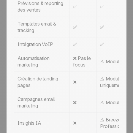
Prévisions & reporting
✅
✅
des ventes
Templates email &
✅
✅
tracking
Intégration VoIP
✅
✅
Automatisation
❌ Pas le
⚠️ Module Mark
marketing
focus
Création de landing
⚠️ Module Mark
❌
pages
uniquement
Campagnes email
❌
⚠️ Module Mark
marketing
⚠️ Breeze AI — 
Insights IA
❌
Professional ; c