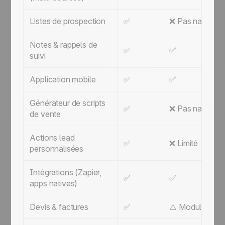
Listes de prospection
✅
❌ Pas natif
Notes & rappels de
✅
✅
suivi
Application mobile
✅
✅
Générateur de scripts
✅
❌ Pas natif
de vente
Actions lead
✅
❌ Limité
personnalisées
Intégrations (Zapier,
✅
✅
apps natives)
Devis & factures
✅
⚠️ Module Comm