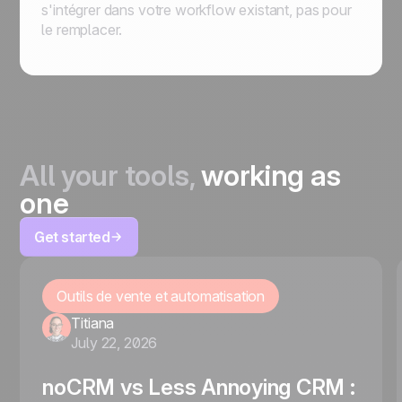
s'intégrer dans votre workflow existant, pas pour
le remplacer.
All your tools,
working as
one
Get started
Outils de vente et automatisation
Titiana
July 22, 2026
noCRM vs Less Annoying CRM :