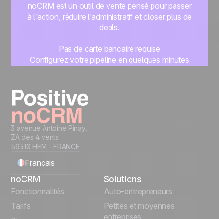
noCRM est un outil de vente pensé pour passer
à l’action, réduire l’administratif et closer plus de
deals.
Pas de carte bancaire requise
Configurez votre pipeline en quelques minutes
Commencez à gérer vos leads instantanément
Essayer gratuitement
3 avenue Antoine Pinay,
ZA des 4 vents
59510 HEM - FRANCE
Français
noCRM
Solutions
English
Fonctionnalités
Auto-entrepreneurs
Tarifs
Petites et moyennes
Español
entreprises