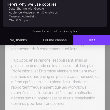
commercial se mesure au temps qu'il faut pour le
mettre en place, l'apprendre, le maintenir et
l'utiliser au quotidien.
Avec noCRM, les équipes rapportent un
onboarding en à peine 10 minutes, et la vue
pipeline avec une prochaine action obligatoire
signifie que les commerciaux ouvrent l'application
en sachant déjà exactement quoi faire.
HubSpot, en revanche, est puissant, mais la
puissance demande un investissement. Les plans
Professional et Enterprise viennent souvent avec
des frais d'onboarding en plus du coût mensuel, et
même après la mise en place, les utilisateurs
rapportent fréquemment que les workflows
avancés et les fonctionnalités d'automatisation
nécessitent un apprentissage et une optimisation
continus pour bien fonctionner.