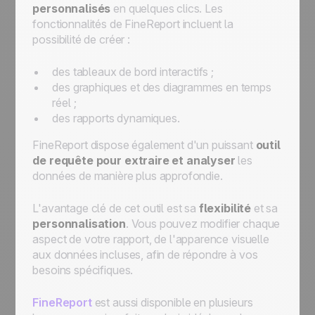
personnalisés
en quelques clics. Les
fonctionnalités de FineReport incluent la
possibilité de créer :
des tableaux de bord interactifs ;
des graphiques et des diagrammes en temps
réel ;
des rapports dynamiques.
FineReport dispose également d'un puissant
outil
de requête
pour extraire et analyser
les
données de manière plus approfondie.
L'avantage clé de cet outil est sa
flexibilité
et sa
personnalisation
. Vous pouvez modifier chaque
aspect de votre rapport, de l'apparence visuelle
aux données incluses, afin de répondre à vos
besoins spécifiques.
FineReport
est aussi disponible en plusieurs