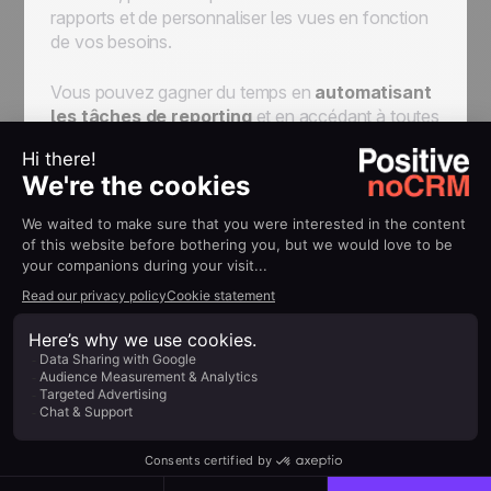
rapports et de personnaliser les vues en fonction
de vos besoins.
Vous pouvez gagner du temps en
automatisant
les
tâches de reporting
et en accédant à toutes
vos données en un seul endroit. De plus, Hubspot
dispose d'un système de notification qui vous
informe en temps réel des mises à jour
importantes.
ReportOne
ReportOne se concentre sur la création de
rapports et de tableaux de bord en quelques
minutes. Avec
ReportOne
, vous pouvez importer
des données à partir de différentes sources et
créer une
data visualisation personnalisée
.
L'outil dispose également d'une fonctionnalité de
planification pour
automatiser la création et la