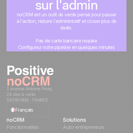
sur l'admin
noCRM est un outil de vente pensé pour passer
à l’action, réduire l’administratif et closer plus de
deals.
Pas de carte bancaire requise
Configurez votre pipeline en quelques minutes
Commencez à gérer vos leads instantanément
Essayer gratuitement
3 avenue Antoine Pinay,
ZA des 4 vents
59510 HEM - FRANCE
Français
noCRM
Solutions
English
Fonctionnalités
Auto-entrepreneurs