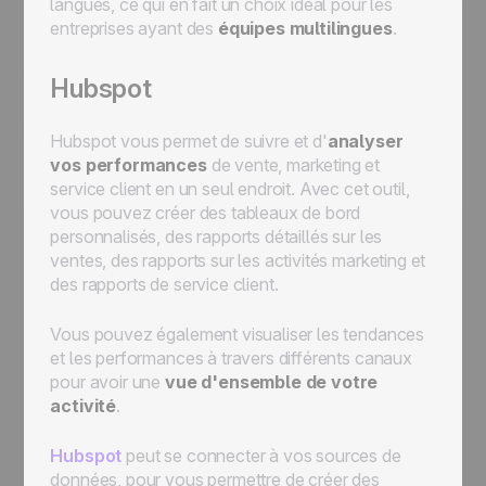
langues, ce qui en fait un choix idéal pour les
entreprises ayant des
équipes multilingues
.
Hubspot
Hubspot vous permet de suivre et d'
analyser
vos performances
de vente, marketing et
service client en un seul endroit. Avec cet outil,
vous pouvez créer des tableaux de bord
personnalisés, des rapports détaillés sur les
ventes, des rapports sur les activités marketing et
des rapports de service client.
Vous pouvez également visualiser les tendances
et les performances à travers différents canaux
pour avoir une
vue d'ensemble de votre
activité
.
Hubspot
peut se connecter à vos sources de
données, pour vous permettre de créer des