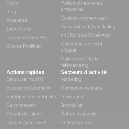
Tarifs
Petites et moyennes
Español
entreprises
Blog
Équipes commerciales
Português
Académie
Télévente et télémarketing
Intégrations
Italiano
noCRM pour WhatsApp
Documentation API
Générateur de script
Groupe Positive
Deutsch
d'appel
Guide gratuit sur le
télémarketing
Actions rapides
Secteurs d'activité
Découvrir noCRM
Marketing
Essayer gratuitement
Génération de leads
Participer à un webinaire
Assurances
Se connecter
Immobilier
Obtenir de l’aide
Solaire et énergie
Devenir partenaire
Entreprises B2B