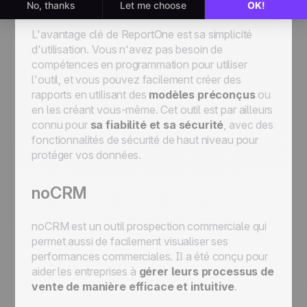
distribution de rapports
.
L'avantage clé de ReportOne est sa simplicité
d'utilisation. Vous n'avez pas besoin de
compétences en programmation pour utiliser
l'outil, et vous pouvez facilement créer des
rapports en utilisant des
modèles préconçus
ou
en les créant vous-même. Cet outil est par ailleurs
connu pour
sa fiabilité et sa sécurité
, avec des
fonctionnalités de sécurité de haut niveau pour
protéger vos données.
noCRM
noCRM est un outil prospection commerciale qui
permet aussi de facilement visualiser ses
performances commerciales. Il a été conçu pour
aider les entreprises à
gérer leurs processus de
vente de manière efficace et intuitive
.