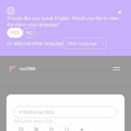
It looks like you speak English. Would you like to view
the site in your language?
YES
NO
Or select another language
Quels sont les outils de
reporting commercial les
plus efficaces du marché ?
-
May 10, 2023
Retour au blog
Résumer avec l’IA :