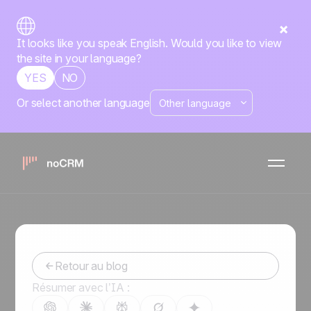
It looks like you speak English. Would you like to view
the site in your language?
YES
NO
Or select another language
Sales automation : choisir le
bon CRM no-code pour
automatiser vos ventes
-
February 10, 2023
Retour au blog
Résumer avec l’IA :