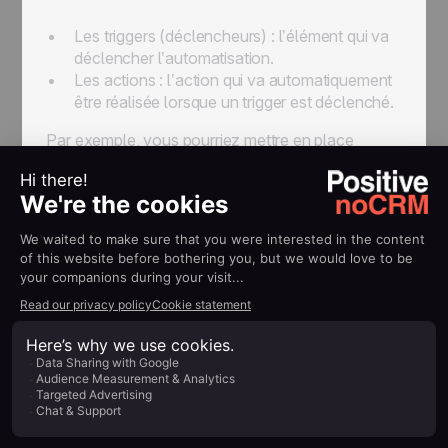
Les triggers (déclencheurs) : l’élément qui va
déclencher l’automatisation.
Les actions : l’action qui va automatiquement
être réalisée lorsque un trigger est déclenché.
Par exemple, vous pourriez mettre en place
l’automatisation suivante : “Chaque fois qu’un
nouveau lead est créé dans le CRM (
trigger
),
envoyer un message sur Slack (
action
)”.
Vous pouvez retrouver un tutoriel sur
comment
envoyer une notification sur Slack lorsqu’un
nouveau lead est créé juste ici
.
Le nombre de triggers et d’actions que propose un
CRM est donc un critère important à prendre en
compte pour vous assurer que vous pourrez bien
accéder à toutes les options d’automatisations
dont vous avez besoin.