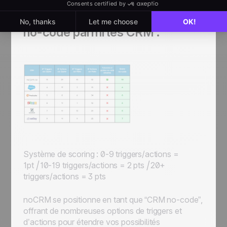
Comparaison des possibilités
no-code parmi les CRM :
Système de scoring
: 0-9 triggers/actions =
1pt⎪10-19 triggers/actions = 2 pts⎪20+
triggers/actions = 3 pts
noCRM se positionne en tant que “CRM no-code”,
offrant de nombreuses options de triggers et
d’actions pour étendre vos possibilités