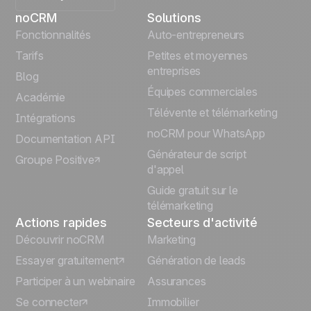
noCRM
Solutions
English
Fonctionnalités
Auto-entrepreneurs
Tarifs
Petites et moyennes
Español
entreprises
Blog
Équipes commerciales
Português
Académie
Télévente et télémarketing
Intégrations
Italiano
noCRM pour WhatsApp
Documentation API
Générateur de script
Groupe Positive
Deutsch
d'appel
Guide gratuit sur le
télémarketing
Actions rapides
Secteurs d'activité
Découvrir noCRM
Marketing
Essayer gratuitement
Génération de leads
Participer à un webinaire
Assurances
Se connecter
Immobilier