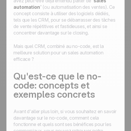
avez peut-être déjà entendu parler de “
sales
automation
” (ou automatisation des ventes). Ce
concept consiste à utiliser des logiciels dédiés,
tels que les CRM, pour se débarrasser des tâches
de vente répétitives et fastidieuses, et ainsi se
concentrer davantage sur le closing.
Mais quel CRM, combiné au no-code, est la
meilleure solution pour un sales automation
efficace ?
Qu'est-ce que le no-
code: concepts et
exemples concrets
Avant d'aller plus loin, si vous souhaitez en savoir
davantage sur le no-code, comment cela
fonctionne et quels sont ses bénéfices pour les
commerciaux, vous pouvez retrouver notre