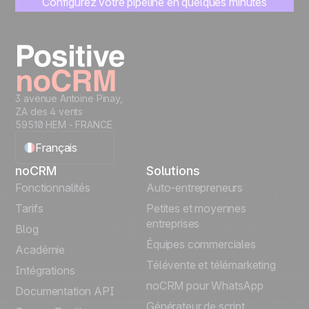
Configurez votre pipeline en quelques minutes
Commencez à gérer vos leads instantanément
Essayer gratuitement
3 avenue Antoine Pinay,
ZA des 4 vents
59510 HEM - FRANCE
Français
noCRM
Solutions
English
Fonctionnalités
Auto-entrepreneurs
Tarifs
Petites et moyennes
Español
entreprises
Blog
Équipes commerciales
Português
Académie
Télévente et télémarketing
Intégrations
Italiano
noCRM pour WhatsApp
Documentation API
Générateur de script