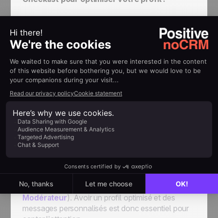
✅ Une bannière professionnelle et rassurante.
✅ Une section
À propos
orientée vers vos valeurs
et offres.
✅ Des CTA clairs (téléchargements, prises de
RDV).
✅ Des recommandations de partenaires ou
clients.
✅ Un contenu en téléchargement pour engager
votre audience.
À savoir :
En France, LinkedIn compte 26
millions de membres (source :
Blog du
Modérateur
). Avoir un profil optimisé et des
messages personnalisés est donc essentiel pour