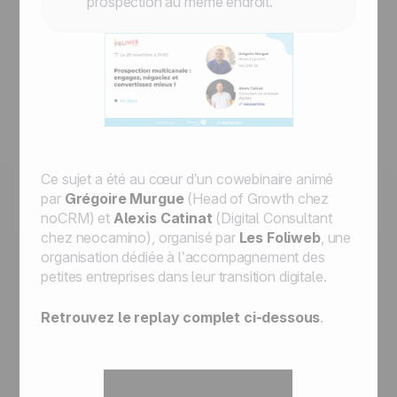
prospection au même endroit.
Ce sujet a été au cœur d’un cowebinaire animé
par
Grégoire Murgue
(
Head of Growth
chez
noCRM) et
Alexis Catinat
(
Digital Consultant
chez neocamino), organisé par
Les Foliweb
, une
organisation dédiée à l’accompagnement des
petites entreprises dans leur transition digitale.
Retrouvez le replay complet ci-dessous
.