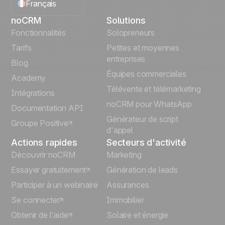
Français
noCRM
Solutions
English
Fonctionnalités
Solopreneurs
Tarifs
Petites et moyennes
Español
entreprises
Blog
Équipes commerciales
Português
Academy
Télévente et télémarketing
Intégrations
Italiano
noCRM pour WhatsApp
Documentation API
Générateur de script
Groupe Positive
Deutsch
d'appel
Actions rapides
Secteurs d'activité
Découvrir noCRM
Marketing
Essayer gratuitement
Génération de leads
Participer à un webinaire
Assurances
Se connecter
Immobilier
Obtenir de l’aide
Solaire et énergie