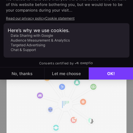
Les équipes de vente d’aujourd’hui, ultra-
connectées et agiles, s'appuient sur une multitude
d'outils pour gérer divers aspects de leur flux de
travail, qu'il s'agisse de l'automatisation, du
marketing ou du support client. Si votre logiciel de
gestion des ventes ne peut pas servir de point
central efficace pour intégrer ces différents
programmes auxiliaires, vous risquez de
rencontrer de nombreux problèmes à l'avenir.