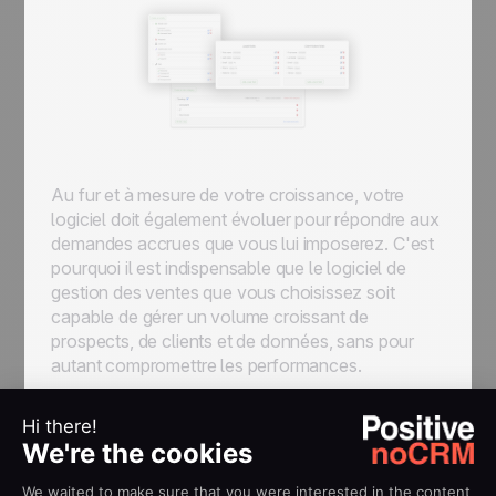
Au fur et à mesure de votre croissance, votre
logiciel doit également évoluer pour répondre aux
demandes accrues que vous lui imposerez. C'est
pourquoi il est indispensable que le logiciel de
gestion des ventes que vous choisissez soit
capable de gérer un volume croissant de
prospects, de clients et de données, sans pour
autant compromettre les performances.
7. Intégration avec d'autres
outils