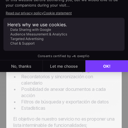
noCRM: Excel y
software CRM lo mejor
de los dos mundos
Fácil de adoptar
Creación de oportunidades de negocio en
segundos
Hoja de cálculo integrada
Todos los to-dos en una sola página
Recordatorios y sincronización con
calendario
Posibilidad de anexar documentos a cada
acción
Filtros de búsqueda y exportación de datos
Estadísticas
El objetivo de nuestro servicio no es proponer una
lista interminable de funcionalidades;