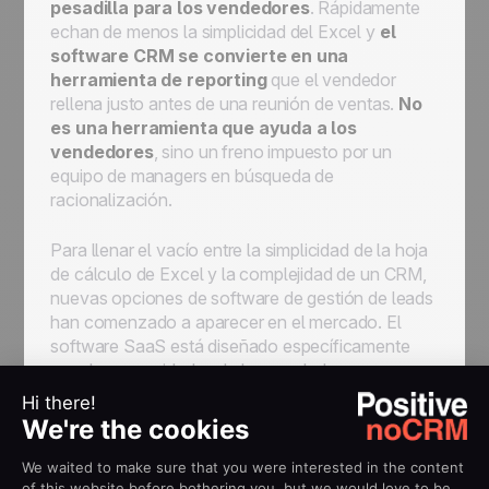
pesadilla para los vendedores
. Rápidamente
echan de menos la simplicidad del Excel y
el
software CRM se convierte en una
herramienta de reporting
que el vendedor
rellena justo antes de una reunión de ventas.
No
es una herramienta que ayuda a los
vendedores
, sino un freno impuesto por un
equipo de managers en búsqueda de
racionalización.
Para llenar el vacío entre la simplicidad de la hoja
de cálculo de Excel y la complejidad de un CRM,
nuevas opciones de software de gestión de leads
han comenzado a aparecer en el mercado. El
software SaaS está diseñado específicamente
para las necesidades de los vendedores y
gerentes de ventas e incluye funciones
como:Una aplicación en SaaS,
totalmente
centrada en los vendedores
, que reúne lo
mejor de los dos mundos: