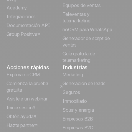
Equipos de ventas
Português
Academy
Televentas y
Integraciones
telemarketing
Italiano
Documentación API
noCRM para WhatsApp
Group Positive
Deutsch
Generador de script de
ventas
Guía gratuita de
telemarketing
Acciones rápidas
Industrias
Explora noCRM
Marketing
Comienza la prueba
Generación de leads
gratuita
Seguros
Asiste a un webinar
Inmobiliario
Inicia sesión
Solar y energía
Obtén ayuda
Empresas B2B
Hazte partner
Empresas B2C