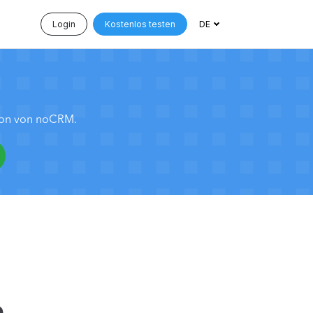
Login
Kostenlos testen
DE
tion von noCRM.