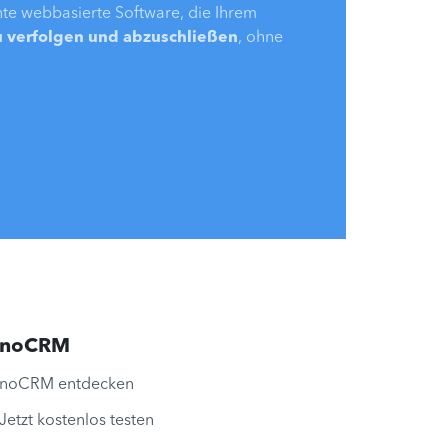
ente webbasierte Software, die Ihrem
u verfolgen und abzuschließen
, ohne
noCRM
noCRM entdecken
Jetzt kostenlos testen