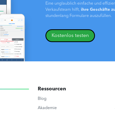
Eine unglaublich einfache und effizi
Verkaufsteam hilft,
ihre Geschäfte z
stundenlang Formulare auszufüllen.
Kostenlos testen
Ressourcen
Blog
Akademie