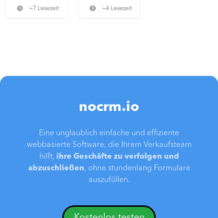
~7 Lesezeit
~4 Lesezeit
nocrm.io
Eine unglaublich einfache und effiziente
webbasierte Software, die Ihrem Verkaufsteam
hilft,
ihre Geschäfte zu verfolgen und
abzuschließen
, ohne stundenlang Formulare
auszufüllen.
Kostenlos testen