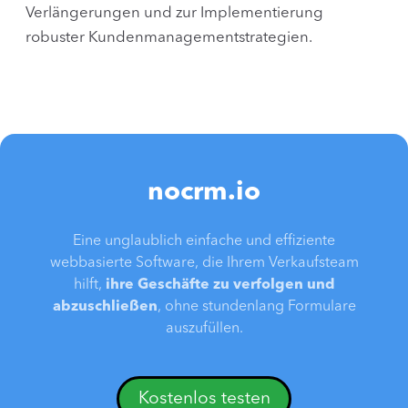
Verlängerungen und zur Implementierung
robuster Kundenmanagementstrategien.
nocrm.io
Eine unglaublich einfache und effiziente
webbasierte Software, die Ihrem Verkaufsteam
hilft,
ihre Geschäfte zu verfolgen und
abzuschließen
, ohne stundenlang Formulare
auszufüllen.
Kostenlos testen