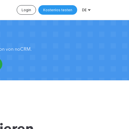
Login
Kostenlos testen
DE
tion von noCRM.