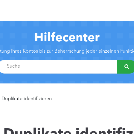
Hilfecenter
htung Ihres Kontos bis zur Beherrschung jeder einzelnen Funk
Duplikate identifizieren