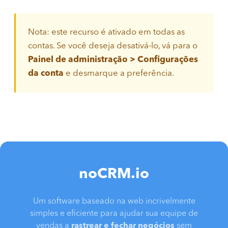
Nota: este recurso é ativado em todas as
contas. Se você deseja desativá-lo, vá para o
Painel de administração > Configurações
da conta
e desmarque a preferência.
noCRM.io
Um software baseado na web incrivelmente
simples e eficiente para ajudar sua equipe de
vendas a
rastrear e fechar negócios
sem