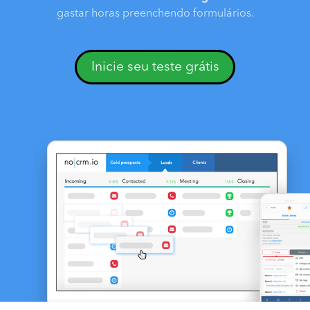
gastar horas preenchendo formulários.
Inicie seu teste grátis