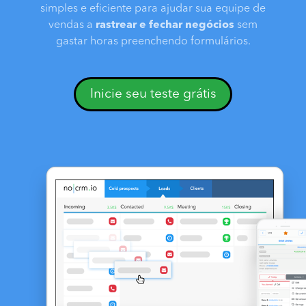
simples e eficiente para ajudar sua equipe de
vendas a
rastrear e fechar negócios
sem
gastar horas preenchendo formulários.
Inicie seu teste grátis