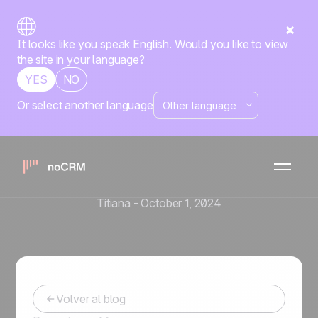
It looks like you speak English. Would you like to view
the site in your language?
YES
NO
Or select another language
Herramientas y automatización de ventas
Software de gestión de
ventas: claves para elegir la
mejor opción
Titiana
-
October 1, 2024
Volver al blog