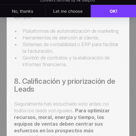
Para evitar que la tarea resulte abrumadora,
concéntrate en integraciones esenciales. Por
ejemplo:
Plataformas de automatización de marketing
Herramientas de atención al cliente.
Sistemas de contabilidad o ERP para facilitar
la facturación.
Gestión de contratos y la elaboración de
informes financieros.
8. Calificación y priorización de
Leads
Seguramente has escuchado esto antes: no
todos los leads son iguales.
Para optimizar
recursos, moral, energía y tiempo, los
equipos de ventas deben centrar sus
esfuerzos en los prospectos más