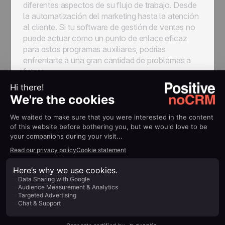
diferentes aspectos de su flujo de trabajo. Desde
la automatización del marketing hasta la atención
al cliente. Si tu software de gestión de ventas no
puede actuar como un punto de enlace eficaz
para estos programas auxiliares, podrías
enfrentarte a una gran cantidad de problemas a
futuro.