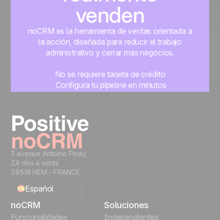
venden
noCRM es la herramienta de ventas orientada a
la acción, diseñada para reducir el trabajo
administrativo y cerrar más negocios.
No se requiere tarjeta de crédito
Configura tu pipeline en minutos
Empieza a gestionar leads al instante
Prueba gratis
3 avenue Antoine Pinay,
ZA des 4 vents
59510 HEM - FRANCE
Español
noCRM
Soluciones
English
Funcionalidades
Independientes