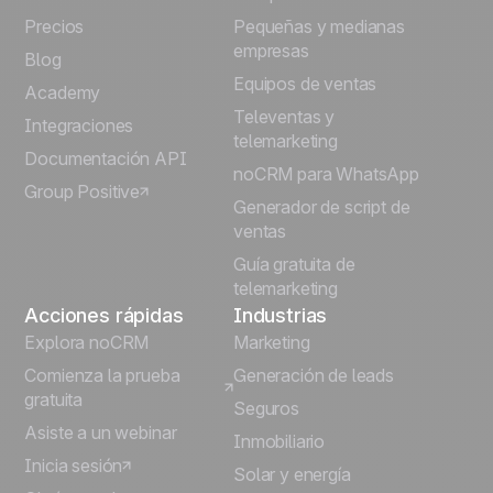
Precios
Pequeñas y medianas
Français
empresas
Blog
Equipos de ventas
Português
Academy
Televentas y
Integraciones
telemarketing
Italiano
Documentación API
noCRM para WhatsApp
Group Positive
Deutsch
Generador de script de
ventas
Guía gratuita de
telemarketing
Acciones rápidas
Industrias
Explora noCRM
Marketing
Comienza la prueba
Generación de leads
gratuita
Seguros
Asiste a un webinar
Inmobiliario
Inicia sesión
Solar y energía