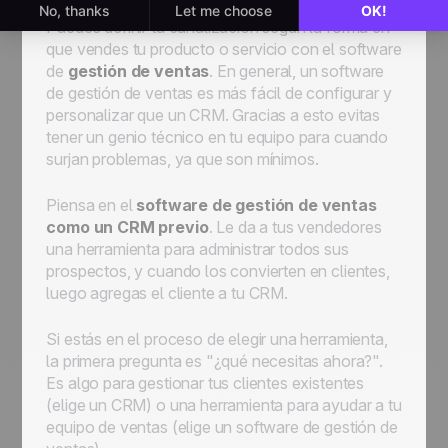
Puedes definir tu canalización según la forma en
que vendes tu producto o servicio con el software
de
gestión de ventas
. En general, un software
de gestión de ventas es más fácil de configurar y
personalizar que un CRM. Gracias a esto evitas
tener un genio técnico en tu equipo para cuando
surjan problemas, ya que son mínimos.
Piensa en el
software de gestión de ventas
como un CRM previo
. Le da a tus vendedores
una herramienta para administrar todos sus
prospectos, y cuando los convierten en clientes,
luego agregas el cliente a tu CRM.
Si estás en el proceso de elegir una herramienta,
la primera pregunta es "¿qué necesitas ahora?".
Es algo para gestionar tus clientes existentes
(elige un CRM) o una herramienta para ayudar a tu
equipo de ventas (elige un software de gestión de