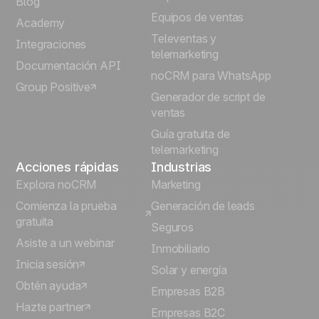
Blog
Equipos de ventas
Português
Academy
Televentas y
Integraciones
telemarketing
Italiano
Documentación API
noCRM para WhatsApp
Group Positive
Deutsch
Generador de script de
ventas
Guía gratuita de
telemarketing
Acciones rápidas
Industrias
Explora noCRM
Marketing
Comienza la prueba
Generación de leads
gratuita
Seguros
Asiste a un webinar
Inmobiliario
Inicia sesión
Solar y energía
Obtén ayuda
Empresas B2B
Hazte partner
Empresas B2C