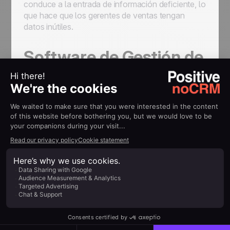
conduce a la entrada de información deficiente, lo
que hace que los gerentes de ventas tengan
datos inútiles.
Software de Gestión de
Ventas como un Pre-
CRM
Los softwares de
gestión de ventas
te ayudan a
administrar clientes potenciales o leads. Eso
significa que te ayuda a convertir un prospecto en
un cliente. La idea es
organizar el proceso de
ventas de manera efectiva
, tener una imagen
clara de todas las oportunidades de venta
abiertas, seguir fácilmente cada cliente potencial
y
ver todas las interacciones
que tuvo con el
mismo: los correos electrónicos que le envió, las
llamadas, las cotizaciones y propuestas.