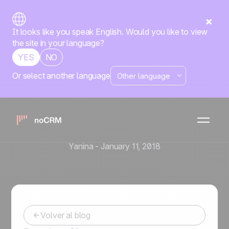
It looks like you speak English. Would you like to view
the site in your language?
YES
NO
Or select another language
Herramientas y automatización de ventas
¿Cuál es la diferencia entre
un Software de Gestión de
Ventas y un CRM?
Yanina
-
January 11, 2018
Volver al blog