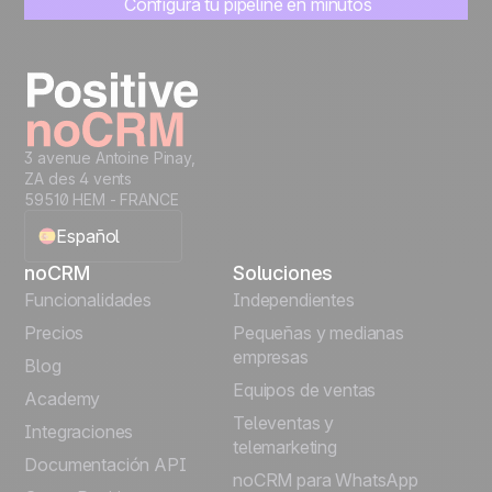
Configura tu pipeline en minutos
Empieza a gestionar leads al instante
Prueba gratis
3 avenue Antoine Pinay,
ZA des 4 vents
59510 HEM - FRANCE
Español
noCRM
Soluciones
English
Funcionalidades
Independientes
Precios
Pequeñas y medianas
Français
empresas
Blog
Equipos de ventas
Português
Academy
Televentas y
Integraciones
telemarketing
Italiano
Documentación API
noCRM para WhatsApp