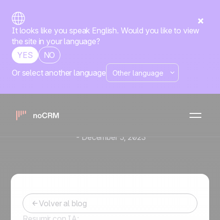
It looks like you speak English. Would you like to view
the site in your language?
YES
NO
Or select another language
10 razones por las que
debería utilizar una
herramienta para
campañas telefónicas
-
December 5, 2023
Volver al blog
Resumir con IA: