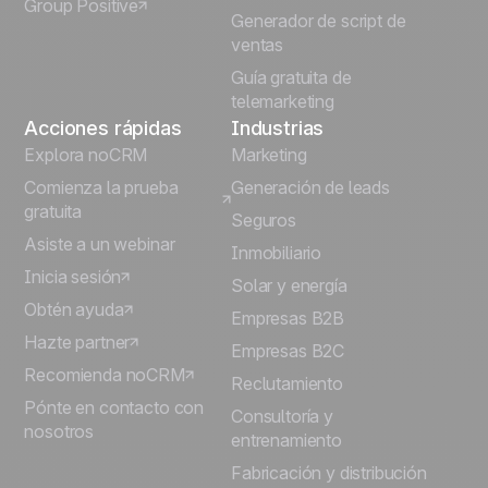
Group Positive
Deutsch
Generador de script de
ventas
Guía gratuita de
telemarketing
Acciones rápidas
Industrias
Explora noCRM
Marketing
Comienza la prueba
Generación de leads
gratuita
Seguros
Asiste a un webinar
Inmobiliario
Inicia sesión
Solar y energía
Obtén ayuda
Empresas B2B
Hazte partner
Empresas B2C
Recomienda noCRM
Reclutamiento
Pónte en contacto con
Consultoría y
nosotros
entrenamiento
Fabricación y distribución