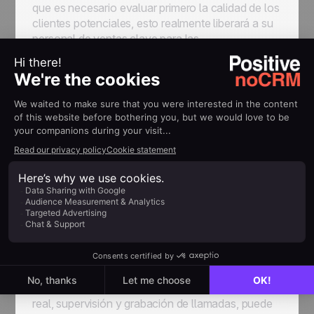
que es necesario evaluar primero la calidad de los
clientes potenciales, esto realmente liberará a su
personal de ventas clave para las
conversaciones con mucho potencial.
¿Le preocupa que otros le roben sus clientes
potenciales? Tenga la seguridad de que sólo
verán los datos que usted comparta con ellos y
únicamente de los contactos con los que estén
hablando. Además, todas las c
onversaciones
se pueden grabar automáticamente
. Si un
cliente potencial muestra interés, deje que su
personal de asistencia en llamadas transfiera la
llamada a su personal de ventas clave o
programe una llamada o reunión de seguimiento.
A pesar de la externalización, usted conserva el
control y la visión general de todas las llamadas y
actividades. Con la ayuda de análisis en tiempo
real, supervisión y grabación de llamadas, puede