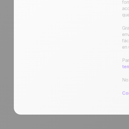
for
acc
que
Gra
env
fác
en 
Par
te
No 
Co