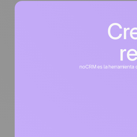
Cr
r
noCRM es la herramienta de