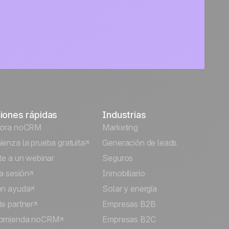
iones rápidas
Industrias
lora noCRM
Marketing
enza la prueba gratuita
Generación de leads
te a un webinar
Seguros
ia sesión
Inmobiliario
én ayuda
Solar y energía
e partner
Empresas B2B
omienda noCRM
Empresas B2C