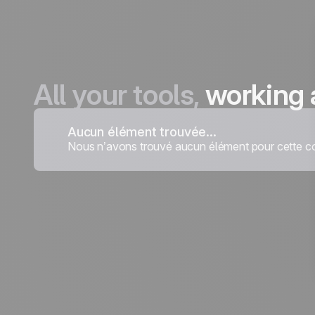
All your tools,
working 
Aucun élément trouvée...
Nous n’avons trouvé aucun élément pour cette co