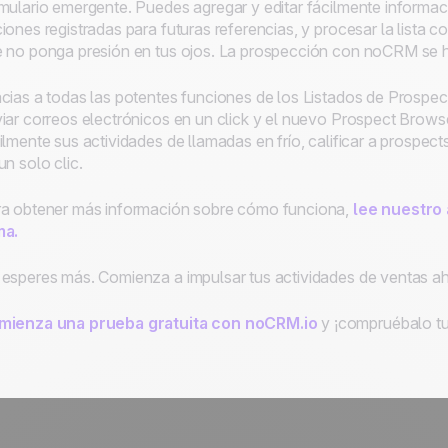
mulario emergente. Puedes agregar y editar fácilmente informac
iones registradas para futuras referencias, y procesar la list
 no ponga presión en tus ojos. La prospección con noCRM se ha
cias a todas las potentes funciones de los Listados de Pros
iar correos electrónicos en un click y el nuevo Prospect Brows
ilmente sus actividades de llamadas en frío, calificar a prospec
un solo clic.
a obtener más información sobre cómo funciona,
lee nuestro 
ma.
esperes más. Comienza a impulsar tus actividades de ventas a
mienza una prueba gratuita con noCRM.io
y ¡compruébalo t