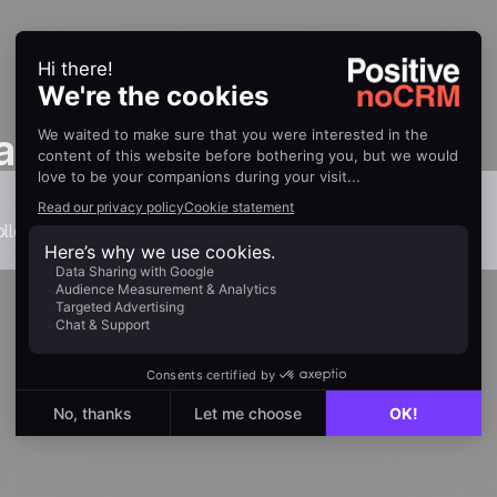
as one
llection.