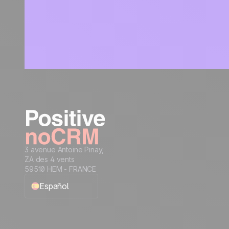
3 avenue Antoine Pinay,
ZA des 4 vents
59510 HEM - FRANCE
Español
English