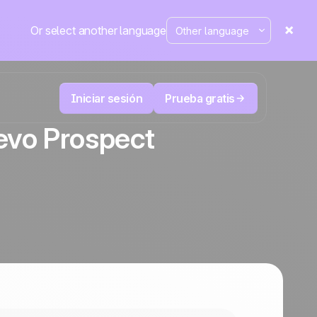
Or select another language
Iniciar sesión
Prueba gratis
evo Prospect
Telesales y Telemarketing
duce
User
Registra cada llamada, prioriza los leads
 cerrar.
correctos y no pierdas el control.
La plataforma CRM y de automatización
Positive
de marketing
en la
prensa
 y