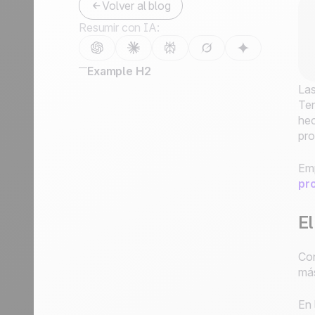
Volver al blog
Contáctanos
Resumir con IA:
Hazte partner
Example H2
La
Ten
hec
pro
Emp
pr
E
Co
más
En 