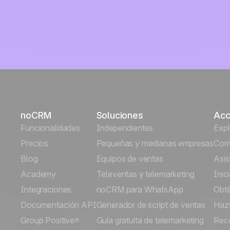
noCRM
Soluciones
Acc
Funcionalidades
Independientes
Exp
Precios
Pequeñas y medianas empresas
Comi
Blog
Equipos de ventas
Asis
Academy
Televentas y telemarketing
Inic
Integraciones
noCRM para WhatsApp
Obt
Documentación API
Generador de script de ventas
Hazt
Group Positive
Guía gratuita de telemarketing
Rec