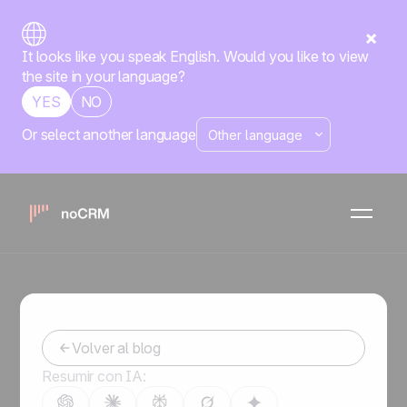
It looks like you speak English. Would you like to view
the site in your language?
YES
NO
Or select another language
Rastreadores de ventas:
¿Qué son y por qué los
necesitas?
-
February 20, 2024
Volver al blog
Resumir con IA: