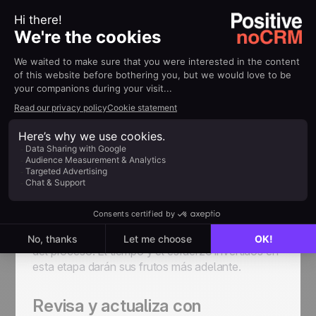
Una vez que hayas descubierto qué necesitas
rastrear y con qué herramienta lo harás, es hora
de sumergirte y comenzar. Pero antes de
implementar el rastreador en tu proceso, es muy
recomendable brindar una capacitación a tu
equipo.
Asegurarte de que todos comprendan cómo
usar la herramienta de manera efectiva
reducirá los errores no forzados
.
Adicionalmente, mantendrá la motivación lo más
alta posible mientras todos se familiarizan con el
nuevo flujo de trabajo. No tengas miedo de
dedicar todo el tiempo que necesites a esta parte
del proceso. El tiempo y el esfuerzo invertidos en
esta etapa darán sus frutos más adelante.
Revisa y actualiza con