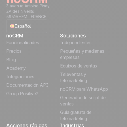
3 avenue Antoine Pinay,
ZA des 4 vents
59510 HEM - FRANCE
Español
noCRM
Soluciones
English
Funcionalidades
Independientes
Precios
Pequeñas y medianas
Français
empresas
Blog
Equipos de ventas
Português
Academy
Televentas y
Integraciones
telemarketing
Italiano
Documentación API
noCRM para WhatsApp
Group Positive
Deutsch
Generador de script de
ventas
Guía gratuita de
telemarketing
Acciones rápidas
Industrias